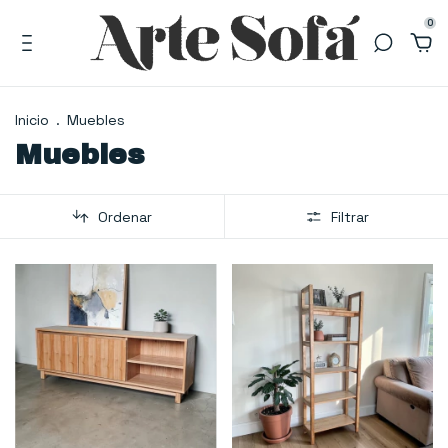
0
Inicio
.
Muebles
Muebles
Ordenar
Filtrar