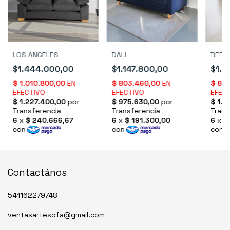
LOS ANGELES
DALI
BERLI
$1.444.000,00
$1.147.800,00
$1.2
Contactános
541162279748
ventasartesofa@gmail.com